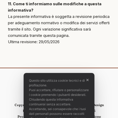
11. Come ti informiamo sulle modifiche a questa
informativa?
La presente informativa è soggetta a revisione periodica
per adeguamento normativo o modifica dei servizi offerti
tramite il sito. Ogni variazione significativa sarà
comunicata tramite questa pagina.
Ultima revisione: 29/05/2026
✕
Questo sito utilizza cookie tecnici e di
profilazione.
Puoi accettare, rifiutare o personalizzare
i cookie premendo i pulsanti desiderati.
Chiudendo questa informativa
continuerai senza accettare.
Copyright © 2010 - 2026 Architectural Photo & Design
Accettando, sei consapevole che i tuoi
by Stefano Costantino - P. Iva 02643620806
dati personali possono essere raccolti
Professionista associato TAU Visual – Associazione